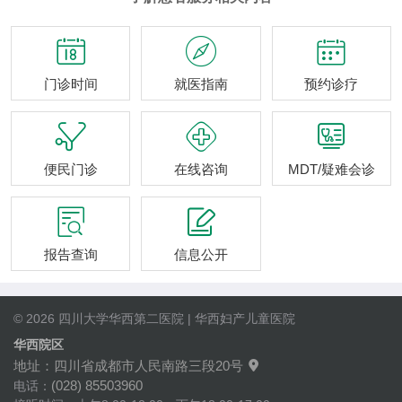



门诊时间
就医指南
预约诊疗



便民门诊
在线咨询
MDT/疑难会诊


报告查询
信息公开
© 2026 四川大学华西第二医院 | 华西妇产儿童医院
华西院区
地址：四川省成都市人民南路三段20号

(028) 85503960
电话：