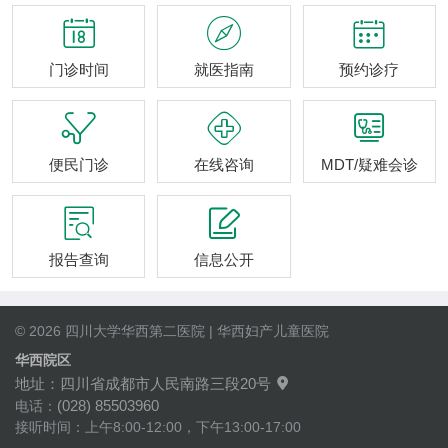



门诊时间
就医指南
预约诊疗



便民门诊
在线咨询
MDT/疑难会诊


报告查询
信息公开
© 2026 四川大学华西第二医院 | 华西妇产儿童医院
华西院区
地址：四川省成都市人民南路三段20号

(028) 85503960
电话：
接听时间：上午8:00-12:00，下午13:00-17:00