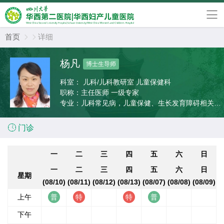
首页
详细


杨凡
博士生导师
科室：
儿科/儿科教研室 儿童保健科
职称：
主任医师 一级专家
专业：
儿科常见病，儿童保健、生长发育障碍相关疾
病、内分泌疾病、遗传病等

门诊
一
二
三
四
五
六
日
一
二
三
四
五
六
日
星期
(08/10)
(08/11)
(08/12)
(08/13)
(08/07)
(08/08)
(08/09)
上午
下午