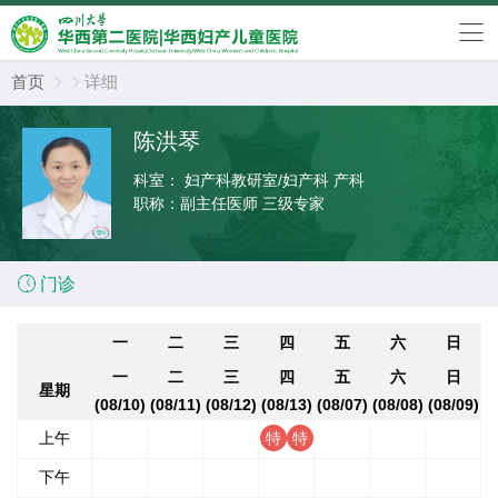
首页
详细


陈洪琴
科室：
妇产科教研室/妇产科 产科
职称：
副主任医师 三级专家

门诊
一
二
三
四
五
六
日
一
二
三
四
五
六
日
星期
(08/10)
(08/11)
(08/12)
(08/13)
(08/07)
(08/08)
(08/09)
上午
下午