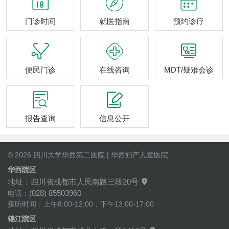



门诊时间
就医指南
预约诊疗



便民门诊
在线咨询
MDT/疑难会诊


报告查询
信息公开
© 2026 四川大学华西第二医院 | 华西妇产儿童医院
华西院区
地址：四川省成都市人民南路三段20号

(028) 85503960
电话：
接听时间：上午8:00-12:00，下午13:00-17:00
锦江院区