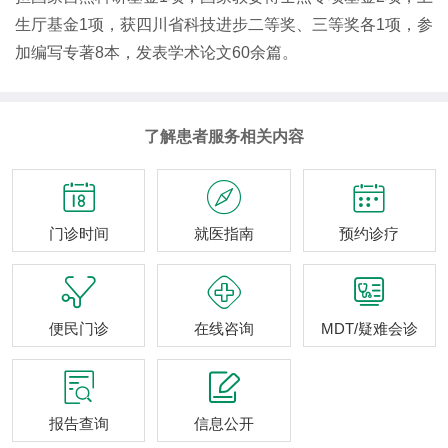
生厅基金1项，获四川省科技进步二等奖、三等奖各1项，参
加编写专著8本，发表学术论文60余篇。
了解患者服务相关内容



门诊时间
就医指南
预约诊疗



便民门诊
在线咨询
MDT/疑难会诊


报告查询
信息公开