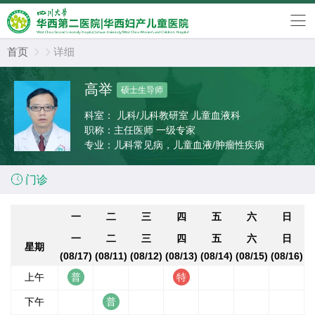
首页
详细


高举
硕士生导师
科室：
儿科/儿科教研室 儿童血液科
职称：
主任医师 一级专家
专业：
儿科常见病，儿童血液/肿瘤性疾病

门诊
一
二
三
四
五
六
日
一
二
三
四
五
六
日
星期
(08/17)
(08/11)
(08/12)
(08/13)
(08/14)
(08/15)
(08/16)
上午
下午