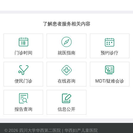
了解患者服务相关内容



门诊时间
就医指南
预约诊疗



便民门诊
在线咨询
MDT/疑难会诊


报告查询
信息公开
© 2026 四川大学华西第二医院 | 华西妇产儿童医院