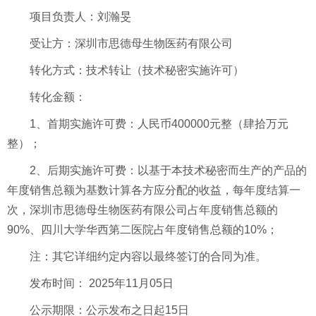
项目负责
人：
刘瀚旻
受让方：深圳市思德母生物医药有限公司
转化
方式
：技术转让（技术秘密实施许可）
转化金额：
1
、首期实施许可费：人民币
400000
元整（肆拾万元
整）；
2
、后期实施许可费：以基于本技术秘密而生产的产品的
年度销售总额为基数计算各方应分配的收益，每年度结算一
次，深圳市思德母生物医药有限公司占年度销售总额的
90%
、四川大学华西第二医院占年度销售总额的
10%
；
注：其它详细约定内容以最终签订的合同为准。
发布时间
：
2025
年
11
月
05
日
公示期限
：
公示发布之日起15
日