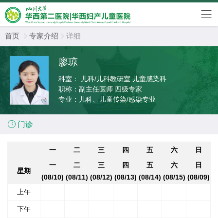
首页
专家介绍
详细


廖琼
科室：
儿科/儿科教研室 儿童感染科
职称：
副主任医师 四级专家
专业：
儿科、儿童传染/感染专业

门诊
一
二
三
四
五
六
日
一
二
三
四
五
六
日
星期
(08/10)
(08/11)
(08/12)
(08/13)
(08/14)
(08/15)
(08/09)
上午
下午