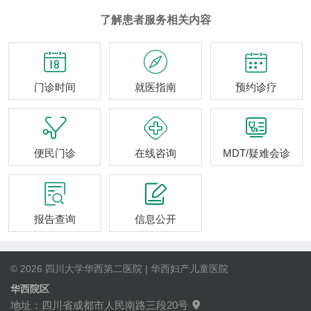
了解患者服务相关内容



门诊时间
就医指南
预约诊疗



便民门诊
在线咨询
MDT/疑难会诊


报告查询
信息公开
© 2026 四川大学华西第二医院 | 华西妇产儿童医院
华西院区
地址：四川省成都市人民南路三段20号
