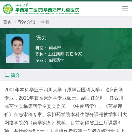
首页
专家介绍
详细


陈力
科室：
药学部
职称：
主任药师 其它专家
专业：
临床药学

简介
2001年本科毕业于四川大学（原华西医科大学）临床药学
专业，2011年获临床药学专业硕士。副主任药师。任四川
省药学会临床药学专委会委员，《中南药学》、《药品评
价》杂志审稿专家。承担药学院本科生部分课程教学和川大
网络学院的《药学实务》教学。目前获得省卫生厅课题3
项，共计经费6万元；以通讯作者或第一作者在统计源以上