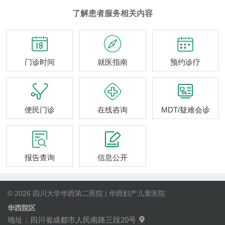
了解患者服务相关内容



门诊时间
就医指南
预约诊疗



便民门诊
在线咨询
MDT/疑难会诊


报告查询
信息公开
© 2026 四川大学华西第二医院 | 华西妇产儿童医院
华西院区
地址：四川省成都市人民南路三段20号
