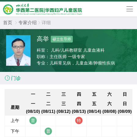
首页
专家介绍
详细


高举
硕士生导师
科室：
儿科/儿科教研室 儿童血液科
职称：
主任医师 一级专家
专业：
儿科常见病，儿童血液/肿瘤性疾病

门诊
一
二
三
四
五
六
日
一
二
三
四
五
六
日
星期
(08/10)
(08/11)
(08/12)
(08/13)
(08/14)
(08/08)
(08/09)
上午
下午