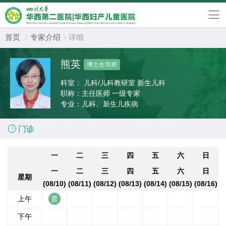
首页
专家介绍
详细


熊英
博士生导师
科室：
儿科/儿科教研室 新生儿科
职称：
主任医师 一级专家
专业：
儿科、新生儿疾病

门诊
一
二
三
四
五
六
日
一
二
三
四
五
六
日
星期
(08/10)
(08/11)
(08/12)
(08/13)
(08/14)
(08/15)
(08/16)
上午
下午