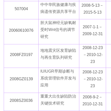
中
中
华民族健康与疾
2008-5-13－
507004
病遗传资源共享平台
201
5
-5-13
胚
大
鼠神经元缺氧耐
2007-1-1－
受时
Wnt信号的调节
20060610076
2009-12-31
研究
2008-12-23
地
地
震灾区发育缺陷
2008FZ0197
－2010-12-
与再生育队列研究
23
IU
IU
GR早期诊断与
2008-12-23
系统管理软件开发与
2008GZ0139
－2010-12-
应用
23
重
重
大出生缺陷防治
2008-9-2－
2008SZ0036
关键技术研究
2010-12-31