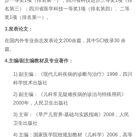
步一等奖1项（排名第一），四川省科技进步三等奖1项（排
名第三）；四川省医学科技一等奖1项（排名第四）、二等
奖1项（排名第一）。
3.发表论文：
在国内外专业杂志发表论文2
00
余篇，其中SCI收录
30
余
篇。
4
.
主编
/副主编教材及专业
著作：
1)
副主编：《现代儿科疾病的诊断与治疗》1
998
，四川
科学技术出版社
2)
副主编：《儿科常见疑难疾病的诊治与特殊用药》
2
000
年，人民卫生出版社
3)
主审：《早产儿营养-基础与实践指南》2
008
，人民
卫生出版社
4)
主编：
国家医学院校规划教材《儿科学》
2006，高等