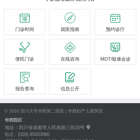



门诊时间
就医指南
预约诊疗



便民门诊
在线咨询
MDT/疑难会诊


报告查询
信息公开
© 2026 四川大学华西第二医院 | 华西妇产儿童医院
华西院区
地址：四川省成都市人民南路三段20号

(028) 85503960
电话：