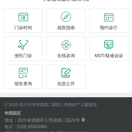



门诊时间
就医指南
预约诊疗



便民门诊
在线咨询
MDT/疑难会诊


报告查询
信息公开
© 2026 四川大学华西第二医院 | 华西妇产儿童医院
华西院区
地址：四川省成都市人民南路三段20号

(028) 85503960
电话：