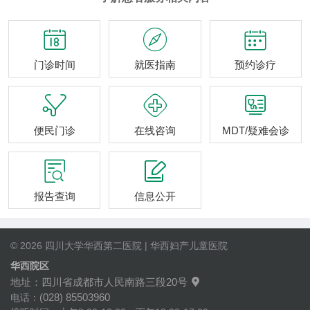



门诊时间
就医指南
预约诊疗



便民门诊
在线咨询
MDT/疑难会诊


报告查询
信息公开
© 2026 四川大学华西第二医院 | 华西妇产儿童医院
华西院区
地址：四川省成都市人民南路三段20号

(028) 85503960
电话：