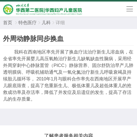
首页
特色医疗
儿科
详细



外周动静脉同步换血
我科在西南地区率先开展了换血疗法治疗新生儿溶血病，在
全省率先开展婴儿高压氧舱治疗新生儿缺氧缺血性脑病，采用经
外周穿刺中心静脉置管（PICC）静脉营养、固尔舒防治早产儿肺
透明膜病、呼吸机辅助通气及一氧化氮治疗新生儿呼吸衰竭及持
续胎儿循环等， 2010年1月与眼科合作率先在西南地区开展早产
儿眼底筛查，提高了危重新生儿、极低体重儿及超低体重儿的抢
救成功率及存活率，降低了并发症及后遗症的发生，提高了存活
儿的生存质量。
了解患者服务相关内容