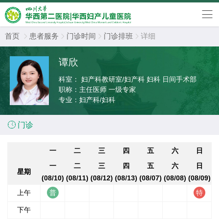
首页
患者服务
门诊时间
门诊排班
详细




谭欣
科室：
妇产科教研室/妇产科 妇科 日间手术部
职称：
主任医师 一级专家
专业：
妇产科/妇科

门诊
一
二
三
四
五
六
日
一
二
三
四
五
六
日
星期
(08/10)
(08/11)
(08/12)
(08/13)
(08/07)
(08/08)
(08/09)
上午
下午