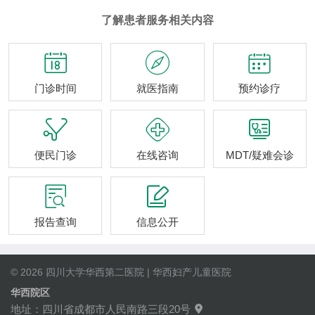
了解患者服务相关内容



门诊时间
就医指南
预约诊疗



便民门诊
在线咨询
MDT/疑难会诊


报告查询
信息公开
© 2026 四川大学华西第二医院 | 华西妇产儿童医院
华西院区
地址：四川省成都市人民南路三段20号
