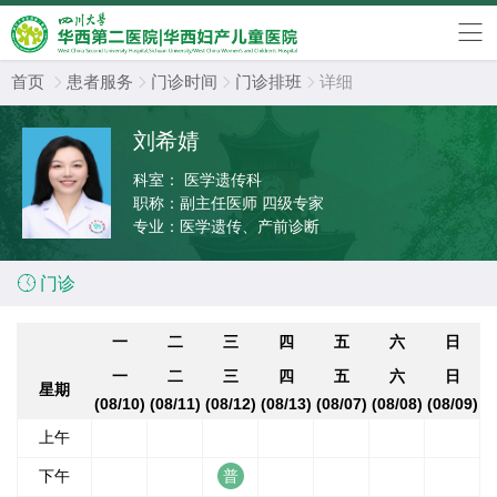
首页
患者服务
门诊时间
门诊排班
详细




刘希婧
科室：
医学遗传科
职称：
副主任医师 四级专家
专业：
医学遗传、产前诊断

门诊
一
二
三
四
五
六
日
一
二
三
四
五
六
日
星期
(08/10)
(08/11)
(08/12)
(08/13)
(08/07)
(08/08)
(08/09)
上午
下午