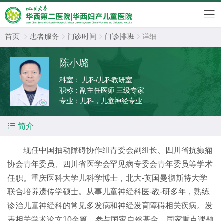
首页
患者服务
门诊时间
门诊排班
详细




陈小璐
科室：
儿科/儿科教研室
职称：
副主任医师 三级专家
专业：
儿科，儿童神经专业

简介
现任中国抽动障碍协作组青委会副组长、四川省抗癫痫
协会青年委员、四川省医学会罕见病专委会青年委员等学术
任职。重庆医科大学儿科学博士，北大-英国曼彻斯特大学
联合培养遗传学硕士。从事
儿童神经科
医-教-研多年，熟练
诊治
儿童神经科
的常见多发病和神经发育障碍相关疾病。发
表相关学术论文10余篇。参与国家自然基金、国家重点课题