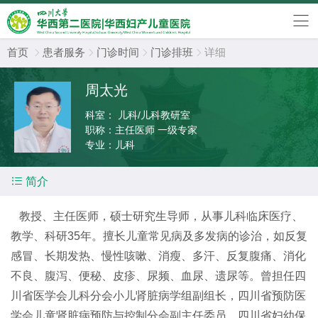
首页
患者服务
门诊时间
门诊排班
详细




周太光
科室：
儿科/儿科教研室
职称：
主任医师 一级专家
专业：
儿科

简介
教授、主任医师，硕士研究生导师，从事儿科临床医疗、
教学、科研35年。擅长儿童常见病及多发病的诊治，如反复
感冒、长期发热、慢性咳嗽、消瘦、多汗、反复腹痛、消化
不良、腹泻、便秘、皮疹、尿频、血尿、遗尿等。曾担任四
川省医学会儿科分会小儿肾脏病学组副组长，四川省预防医
学会儿童肾脏病预防与控制分会副主任委员、四川省妇幼保