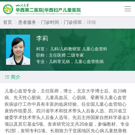
首页
患者服务
门诊时间
门诊排班
详细




李莉
科室：
儿科/儿科教研室 儿童心血管科
职称：
主任医师 二级专家
专业：
儿科常见病，儿童心血管疾病

简介
儿童心血管专业，主任医师，博士，北京大学博士后。在川崎
病、先天性心脏病、儿童高血压、心肌病、晕厥等儿童心血管
疾病诊疗工作中具有丰富的临床经验。任全国儿童心血管组心
衰协作组委员、四川省学术和技术带头人后备人选、四川省卫
健委学术技术带头人后备人选等。先后主持国家自然科学基金3
项以及其它基金5项。发表研究论文共20余篇，参编教材、专业
书2部，发明专利1项。长期致力于贫困地区先心病儿童慈善救