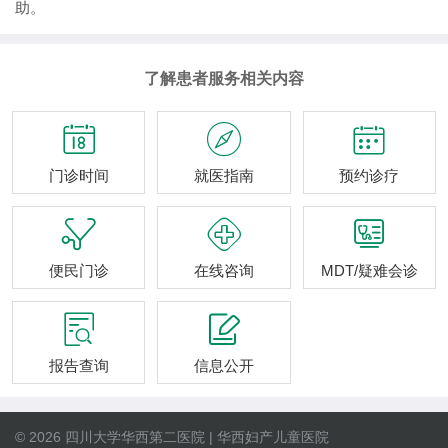
助。
了解患者服务相关内容



门诊时间
就医指南
预约诊疗



便民门诊
在线咨询
MDT/疑难会诊


报告查询
信息公开
© 2026 四川大学华西第二医院 | 华西妇产儿童医院