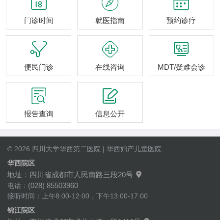



门诊时间
就医指南
预约诊疗



便民门诊
在线咨询
MDT/疑难会诊


报告查询
信息公开
© 2026 四川大学华西第二医院 | 华西妇产儿童医院
华西院区
地址：四川省成都市人民南路三段20号

(028) 85503960
电话：
接听时间：上午8:00-12:00，下午13:00-17:00
锦江院区