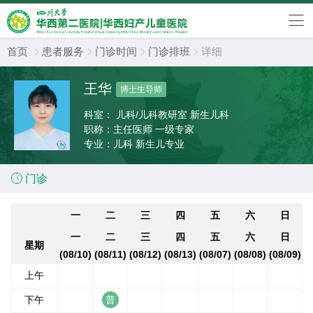
首页
患者服务
门诊时间
门诊排班
详细




王华
博士生导师
科室：
儿科/儿科教研室 新生儿科
职称：
主任医师 一级专家
专业：
儿科 新生儿专业

门诊
一
二
三
四
五
六
日
一
二
三
四
五
六
日
星期
(08/10)
(08/11)
(08/12)
(08/13)
(08/07)
(08/08)
(08/09)
上午
下午