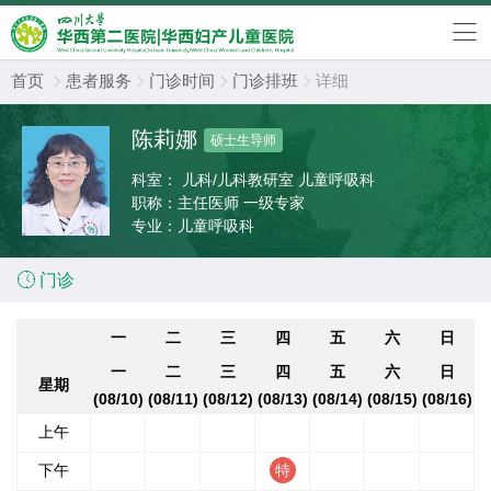
首页
患者服务
门诊时间
门诊排班
详细




陈莉娜
硕士生导师
科室：
儿科/儿科教研室 儿童呼吸科
职称：
主任医师 一级专家
专业：
儿童呼吸科

门诊
一
二
三
四
五
六
日
一
二
三
四
五
六
日
星期
(08/10)
(08/11)
(08/12)
(08/13)
(08/14)
(08/15)
(08/16)
上午
下午