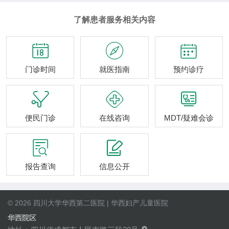
了解患者服务相关内容



门诊时间
就医指南
预约诊疗



便民门诊
在线咨询
MDT/疑难会诊


报告查询
信息公开
© 2026 四川大学华西第二医院 | 华西妇产儿童医院
华西院区