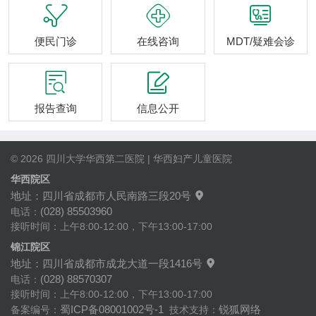



便民门诊
在线咨询
MDT/疑难会诊


报告查询
信息公开
© 2026 四川大学华西第二医院 | 华西妇产儿童医院
华西院区
地址：四川省成都市人民南路三段20号

(028) 85503960
电话：
接听时间：上午8:00-12:00，下午13:00-17:00
锦江院区
地址：四川省成都市成龙大道一段1416号

(028) 88570307
电话：
接听时间：上午8:00-12:00，下午13:00-17:00
蜀ICP备08001002号-1
锐狐网络
备案编号：
技术支持：