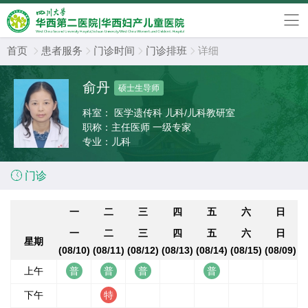
首页
患者服务
门诊时间
门诊排班
详细




俞丹
硕士生导师
科室：
医学遗传科 儿科/儿科教研室
职称：
主任医师 一级专家
专业：
儿科

门诊
一
二
三
四
五
六
日
一
二
三
四
五
六
日
星期
(08/10)
(08/11)
(08/12)
(08/13)
(08/14)
(08/15)
(08/09)
上午
下午