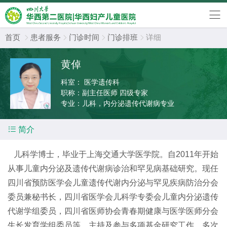
首页
患者服务
门诊时间
门诊排班
详细




黄倬
科室：
医学遗传科
职称：
副主任医师 四级专家
专业：
儿科，内分泌遗传代谢病专业

简介
儿科学博士，毕业于上海交通大学医学院。自2011年开始
从事儿童内分泌及遗传代谢病诊治和罕见病基础研究。现任
四川省预防医学会儿童遗传代谢内分泌与罕见疾病防治分会
委员兼秘书长，四川省医学会儿科学专委会儿童内分泌遗传
代谢学组委员，四川省医师协会青春期健康与医学医师分会
生长发育学组委员等。主持及参与多项基金研究工作，多次