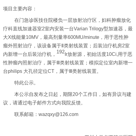
项目主要内容：
在门急诊医技住院楼负一层放射治疗区，妇科肿瘤放化
疗科直线加速器室
2
室内安装一台
Varian Trilogy
型加速器，最
大
X
线能量
10MV
，最高剂量率
600MU/minute
，用于恶性肿
瘤外照射治疗，该设备属于
Ⅱ类射线装置；后装治疗机房
2
室
192
内新增一台后装治疗机，
Ir
放射源，初始活度
10Ci,
用于恶
性肿瘤内照射治疗，属于
Ⅲ类射线装置；模拟定位室内新增一
台
philips
大孔径定位
CT
，
属于
Ⅲ类射线装置。
特此公示。
本公示自发布之日起，期限
20
个工作日，如有异议与建
议，请通过电子邮件方式向我院反馈。
联系邮箱：
wazqxy@126.com