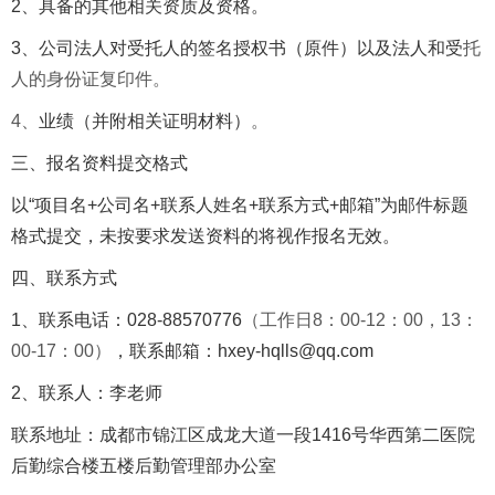
2、具备的
其他相关
资质及资格。
3、
公司法人对
受
托人的签名授权书（原件）以及
法人和受
托
人的身份证复印件。
4、
业绩
（
并附相关证明材料
）
。
三、
报名资料提交格式
以
“
项目名
+
公司名
+
联系人姓名
+
联系方式
+
邮箱
”
为邮件标题
格式
提交
，
未按要求发送资料的将视作报名无效。
四、
联系方式
1、联系电话：028-88570776
（工作日8：00-12：00，13：
00-17：00
）
，联系邮箱：hxey-hqlls@qq.com
2、
联系人：李老师
联系
地址：成都市锦江区成龙大道一段
1416
号华西第二医院
后勤综合楼五楼后勤管理部办公室