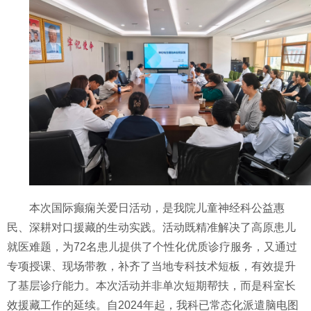
本次国际癫痫关爱日活动，是我院儿童神经科公益惠
民、深耕对口援藏的生动实践。活动既精准解决了高原患儿
就医难题，为72名患儿提供了个性化优质诊疗服务，又通过
专项授课、现场带教，补齐了当地专科技术短板，有效提升
了基层诊疗能力。本次活动并非单次短期帮扶，而是科室长
效援藏工作的延续。自2024年起，我科已常态化派遣脑电图