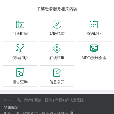
了解患者服务相关内容



门诊时间
就医指南
预约诊疗



便民门诊
在线咨询
MDT/疑难会诊


报告查询
信息公开
© 2026 四川大学华西第二医院 | 华西妇产儿童医院
华西院区
地址：四川省成都市人民南路三段20号
