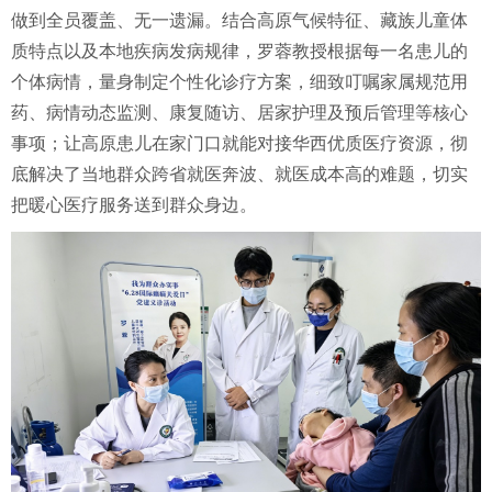
做到全员覆盖、无一遗漏。结合高原气候特征、藏族儿童体
质特点以及本地疾病发病规律，罗蓉教授根据每一名患儿的
个体病情，量身制定个性化诊疗方案，细致叮嘱家属规范用
药、病情动态监测、康复随访、居家护理及预后管理等核心
事项；让高原患儿在家门口就能对接华西优质医疗资源，彻
底解决了当地群众跨省就医奔波、就医成本高的难题，切实
把暖心医疗服务送到群众身边。