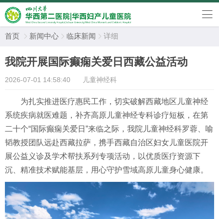
首页
新闻中心
临床新闻
详细



我院开展国际癫痫关爱日西藏公益活动
2026-07-01 14:58:40
儿童神经科
为扎实推进医疗惠民工作，切实破解西藏地区儿童神经
系统疾病就医难题，补齐高原儿童神经专科诊疗短板，在
第
二十个
“国际癫痫关爱日”
来临
之际，
我院
儿童神经科罗蓉、喻
韬教授团队远赴西藏拉萨，携手西藏自治区妇女儿童医院开
展公益义诊
及
学术帮扶系列专项活动，以优质医疗资源下
沉、精准技术赋能基层，用心守护雪域高原儿童身心健康。