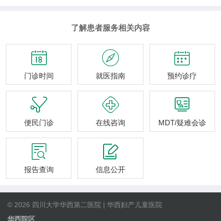
了解患者服务相关内容



门诊时间
就医指南
预约诊疗



便民门诊
在线咨询
MDT/疑难会诊


报告查询
信息公开
© 2026 四川大学华西第二医院 | 华西妇产儿童医院
华西院区