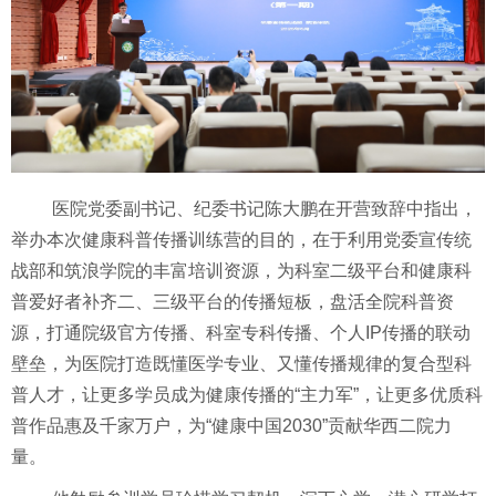
医院
党委副书记、纪委书记陈大鹏
在
开营致辞
中指出，
举办本次健康科普传播训练营的目的，在于利用
党委
宣传统
战部和筑浪学院的丰富培训资源，为科室二级平台和健康科
普爱好者补齐二、三级平台的传播短板，盘活全院科普资
源，打通院级官方传播、科室专科传播、个人
IP传播的联动
壁垒，为医院打造既懂医学专业、又懂传播规律的复合型科
普人才，让更多学员成为健康传播的“主力军”，让更多优质科
普作品惠及千家万户，为“健康中国2030”贡献华西二院力
量。