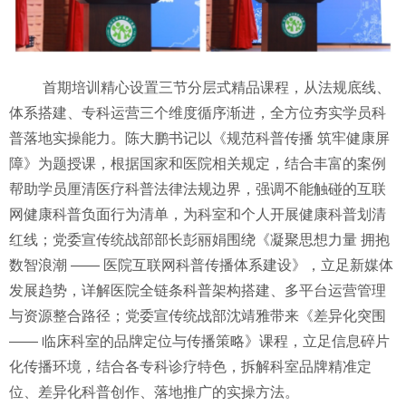
首期培训精心设置三节分层式精品课程，从法规底线、
体系搭建、专科运营三个维度循序渐进，全方位夯实学员科
普落地实操能力。陈大鹏书记以《规范科普传播
筑牢健康屏
障》为题授课，根据国家和医院相关规定，结合丰富的案例
帮助学员厘清医疗科普法律法规边界，强调不能触碰的互联
网健康科普负面行为清单，为科室和个人开展健康科普划清
红线；党委宣传统战部部长彭丽娟围绕《凝聚思想力量
拥抱
数智浪潮
—— 医院互联网科普传播体系建设》，立足新媒体
发展趋势，详解医院全链条科普架构搭建、多平台运营管理
与资源整合路径；党委宣传统战部沈靖雅带来《差异化突围
—— 临床科室的品牌定位与传播策略》课程，立足信息碎片
化传播环境，结合各专科诊疗特色，拆解科室品牌精准
定
位、差异化科普创作、落地推广的实操方法。