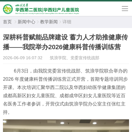
首页
新闻中心
教学新闻
详细



深耕科普赋能品牌建设 蓄力人才助推健康传
播——我院举办2026健康科普传播训练营
2026-06-09 16:07:32
筑浪学院、党委宣传统战部
6月
3
日，由我院党委宣传统战部、筑浪学院联合
举
办的
2026 年度健康科普传播训练营
正式开营，首期专题培训同步
开课。本次培训汇聚
华西二院
以及
华西
妇幼
医学
健康
集团
的
成都高新区妇女儿童医院
、
成都
成华区
妇女
儿童
医院
等
近百
名医务工作者参训，
开营
仪式由筑浪学院办公室主任张红主
持。