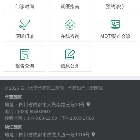
门诊时间
就医指南
预约诊疗



便民门诊
在线咨询
MDT/疑难会诊


报告查询
信息公开
© 2026 四川大学华西第二医院 | 华西妇产儿童医院
华西院区
地址：四川省成都市人民南路三段20号

(028) 85503960
电话：
接听时间：上午8:00-12:00，下午13:00-17:00
锦江院区
地址：四川省成都市成龙大道一段1416号
