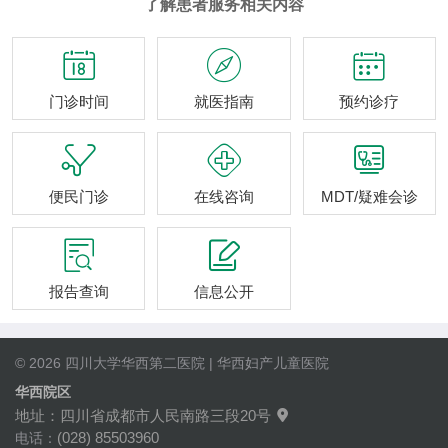
了解患者服务相关内容



门诊时间
就医指南
预约诊疗



便民门诊
在线咨询
MDT/疑难会诊


报告查询
信息公开
© 2026 四川大学华西第二医院 | 华西妇产儿童医院
华西院区
地址：四川省成都市人民南路三段20号

(028) 85503960
电话：