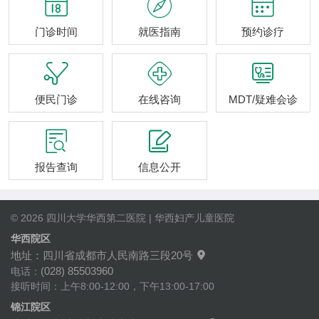



门诊时间
就医指南
预约诊疗



便民门诊
在线咨询
MDT/疑难会诊


报告查询
信息公开
© 2026 四川大学华西第二医院 | 华西妇产儿童医院
华西院区
地址：四川省成都市人民南路三段20号

(028) 85503960
电话：
接听时间：上午8:00-12:00，下午13:00-17:00
锦江院区