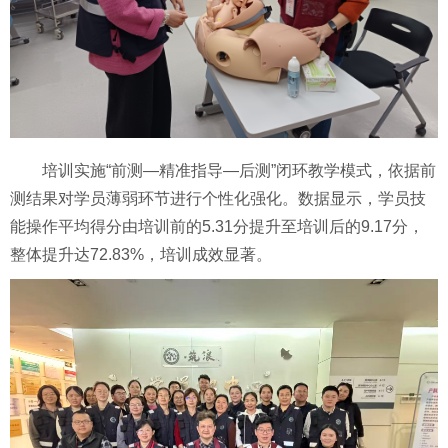
培训实施“前测—精准指导—后测”闭环教学模式，依据前
测结果对学员薄弱环节进行个性化强化。数据显示，学员技
能操作平均得分由培训前的5.31分提升至培训后的9.17分，
整体提升达72.83%，培训成效显著。