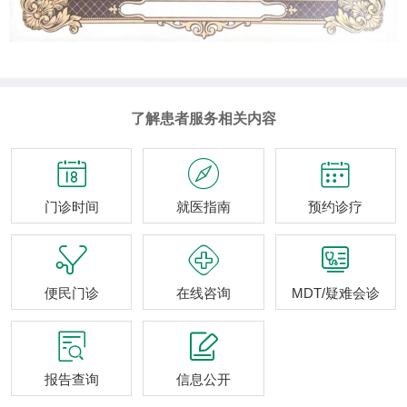
了解患者服务相关内容



门诊时间
就医指南
预约诊疗



便民门诊
在线咨询
MDT/疑难会诊


报告查询
信息公开