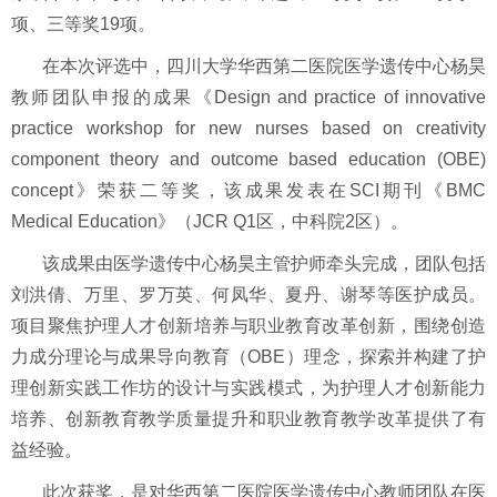
项、三等奖
19
项。
在本次评选中，四川大学华西第二医院医学遗传中心杨昊
教师团队申报的成果《
Design and practice of innovative
practice workshop for new nurses based on creativity
component theory and outcome based education (OBE)
concept
》荣获二等奖，该成果发表在
SCI
期刊《
BMC
Medical Education
》（
JCR Q1
区，中科院
2
区）。
该成果由医学遗传中心杨昊主管护师牵头完成，团队包括
刘洪倩、万里、罗万英、何凤华、夏丹、谢琴等医护成员。
项目聚焦护理人才创新培养与职业教育改革创新，围绕创造
力成分理论与成果导向教育（
OBE
）理念，探索并构建了护
理创新实践工作坊的设计与实践模式，为护理人才创新能力
培养、创新教育教学质量提升和职业教育教学改革提供了有
益经验。
此次获奖，是对华西第二医院医学遗传中心教师团队在医