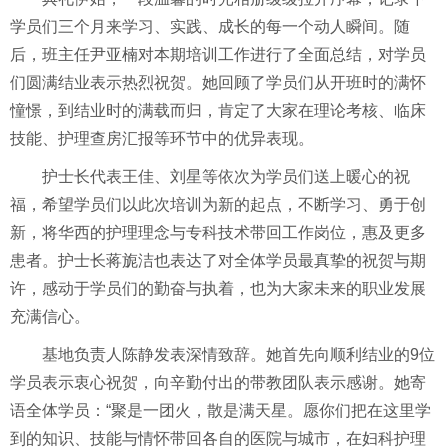
学员们三个月来学习、实践、成长的每一个动人瞬间。随
后，班主任尹亚楠对本期培训工作进行了全面总结，对学员
们圆满结业表示热烈祝贺。她回顾了学员们从开班时的满怀
憧憬，到结业时的满载而归，肯定了大家在理论考核、临床
技能、护理查房汇报等环节中的优异表现。
护士长代表王佳、刘星等依次为学员们送上暖心的祝
福，希望学员们以此次培训为新的起点，不断学习、勇于创
新，将华西的护理理念与专科技术带回工作岗位，惠及更多
患者。护士长蒋旎洁也表达了对全体学员最真挚的祝贺与期
许，感动于学员们的勤奋与执着，也为大家未来的职业发展
充满信心。
基地负责人陈静发表深情致辞。她首先向顺利结业的9位
学员表示衷心祝贺，向辛勤付出的带教团队表示感谢。她寄
语全体学员：“聚是一团火，散是满天星。愿你们把在这里学
到的知识、技能与情怀带回各自的医院与城市，在妇科护理