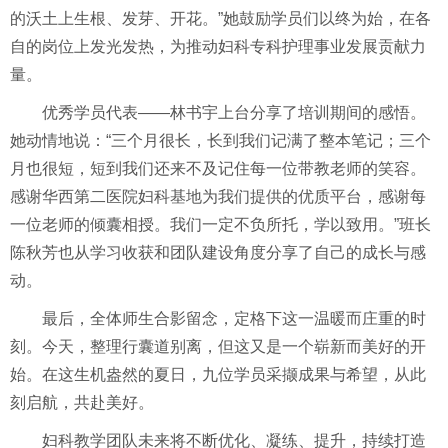
的沃土上生根、发芽、开花。”她鼓励学员们以终为始，在各
自的岗位上发光发热，为推动妇科专科护理事业发展贡献力
量。
优秀学员代表——林书宇上台分享了培训期间的感悟。
她动情地说：“三个月很长，长到我们记满了整本笔记；三个
月也很短，短到我们还来不及记住每一位带教老师的笑容。
感谢华西第二医院妇科基地为我们提供的优质平台，感谢每
一位老师的倾囊相授。我们一定不负所托，学以致用。”班长
陈秋芳也从学习收获和团队建设角度分享了自己的成长与感
动。
最后，全体师生合影留念，定格下这一温暖而庄重的时
刻。今天，整理行囊道别离，但这又是一个崭新而美好的开
始。在这生机盎然的夏日，九位学员采撷成果与希望，从此
刻启航，共赴美好。
妇科教学团队未来将不断优化、凝练、提升，持续打造