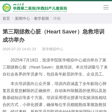
首页
新闻中心
教学新闻
详细



第三期拯救心脏（Heart Saver）急救培训
成功举办
2025-07-22 14:01:23
医学模拟中心
2025
年
7
月
1
9
日，筑浪学院医学模拟中心成功举办了第
三
期拯救心脏（
Heart Saver
）急救培训。本次培训吸引了来
自社会各界的学员参与，包括
各年龄层的
学生、企业员工。
本次培训面向公众开展，培训内容涵盖了全年龄段心肺
复苏及窒息解除的正确操作、自动体外除颤器的使用以及急
救基础知识等多个方面。培训采用理论授课与实操演练相结
合的方式，小班化授课，确保每位学员都能熟练掌握急救技
能。经过考核，所有学员均取得由AHA颁发的国际认证的急