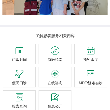
了解患者服务相关内容



门诊时间
就医指南
预约诊疗



便民门诊
在线咨询
MDT/疑难会诊


报告查询
信息公开