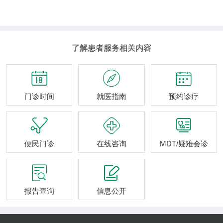
了解患者服务相关内容



门诊时间
就医指南
预约诊疗



便民门诊
在线咨询
MDT/疑难会诊


报告查询
信息公开