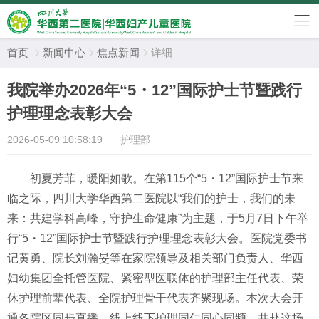
首页
新闻中心
焦点新闻
详细



我院举办2026年“5・12”国际护士节暨践行
护理理念表彰大会
2026-05-09 10:58:19
护理部
初夏芳菲，暖阳如歌。在第115个“5・12”国际护士节来
临之际，四川大学华西第二医院以“我们的护士，我们的未
来：共建学科高峰，守护生命健康”为主题，于5月7日下午举
行“5・12”国际护士节暨践行护理理念表彰大会。医院党委书
记黄勇、院长刘瀚旻等在家院领导及相关部门负责人、华西
妇幼集团全托管医院、紧密型医联体的护理部主任代表、荣
休护理前辈代表、全院护理骨干代表齐聚现场。本次大会开
通各院区同步直播，线上线下护理同仁同心同频，共赴这场