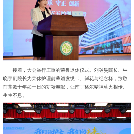
接着，大会举行庄重的荣誉退休仪式。刘瀚旻院长、牛
晓宇副院长为荣休护理前辈颁发绶带、鲜花与纪念杯，致敬
前辈数十年如一日的耕耘奉献，让南丁格尔精神薪火相传、
生生不息。