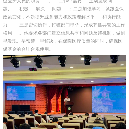
位医护人员的职责
，
工作中需要
主动发现问
题、
积极
解决
问题
；二是加强学习，紧跟医保
政策变化，不断提升业务能力和政策理解水平
和执行能
力
；三是密切协作，打破部门壁垒，形成齐抓共管的工作
格局
。他要求各部门建立信息共享和问题反馈机制，做到
早发现、早预警、早解决，在保障医疗质量的同时，确保医
保基金的合理合规使用。