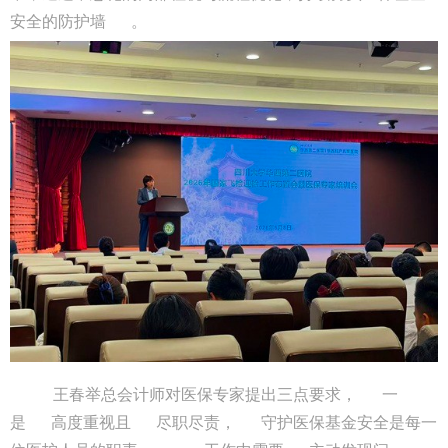
安全的防护墙
。
王春举总会计师对医保专家提出三点要求，
一
是
高度重视且
尽职尽责，
守护医保基金安全是每一