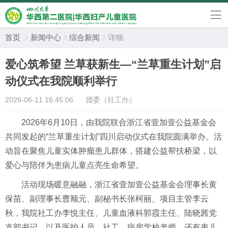
首页
新闻中心
综合新闻
详细



爱心筑希望 兰草获新生—“兰草重生计划”启
动仪式在我院顺利举行
2026-06-11 16:45:06
团委（社工办）
2026年6月10日，由我院联合浙江省壹加壹公益基金会
共同发起的“兰草重生计划”四川启动仪式在我院圆满举办。活
动旨在聚焦儿童实体肿瘤患儿群体，搭建公益帮扶桥梁，以
爱心与陪伴为患病儿童点亮生命希望。
活动现场暖意融融，浙江省壹加壹公益基金会理事长黄
保苗、副理事长曹顺元、副秘书长张柯丽、项目主管李云
秋，我院社工办李悦主任、儿童血液科郭霞主任、陆晓茜党
支部书记，以及医护人员、社工、病房学校老师，还有患儿