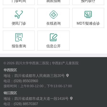
门诊时间
就医指南
预约诊疗



便民门诊
在线咨询
MDT/疑难会诊


报告查询
信息公开
© 2026 四川大学华西第二医院 | 华西妇产儿童医院
华西院区
地址：四川省成都市人民南路三段20号

(028) 85503960
电话：
接听时间：上午8:00-12:00，下午13:00-17:00
锦江院区
地址：四川省成都市成龙大道一段1416号

(028) 88570307
电话：