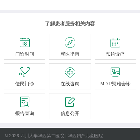
了解患者服务相关内容



门诊时间
就医指南
预约诊疗



便民门诊
在线咨询
MDT/疑难会诊


报告查询
信息公开
© 2026 四川大学华西第二医院 | 华西妇产儿童医院