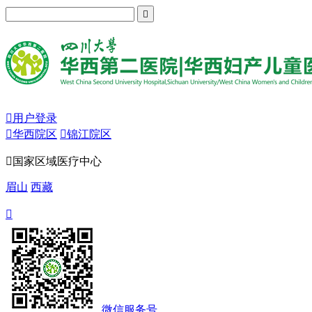


用户登录

华西院区

锦江院区

国家区域医疗中心
眉山
西藏

微信服务号