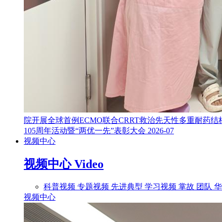
院开展全球首例ECMO联合CRRT救治先天性多重耐药结
105周年活动暨“两优一先”表彰大会
2026-07
视频中心
视频中心
Video
科普视频
专题视频
先进典型
学习视频
掌故
团队
华
视频中心