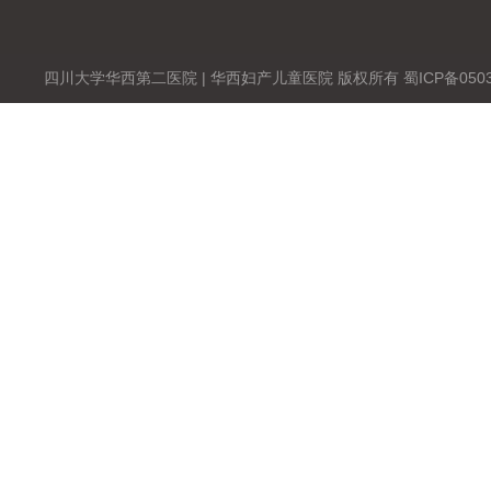
四川大学华西第二医院 | 华西妇产儿童医院 版权所有 蜀ICP备0503