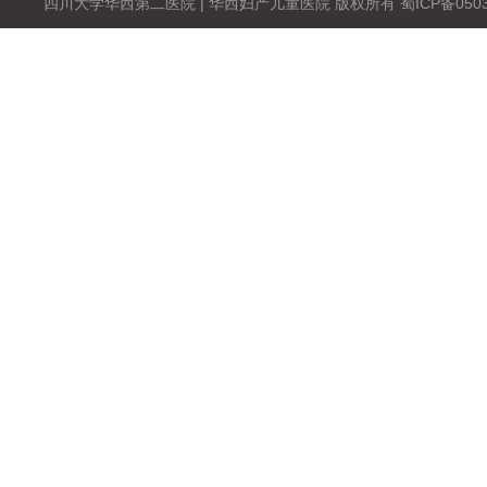
四川大学华西第二医院 | 华西妇产儿童医院 版权所有 蜀ICP备0503