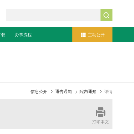


下载
办事流程
主动公开



信息公开
通告通知
院内通知
详情

打印本文