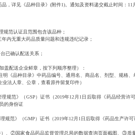
药品，详见《品种目录》
(
附件
1)
。通知及资料递交截止时间：
11
理规范认证且范围包含该品种；
三年内无重大药品质量问题和违规违纪记录；
平台已确认配送关系；
。
加盖配送企业鲜章，按下列顺序整理）：
注明《品种目录》中药品编号、通用名、商品名、剂型、规格、
产企业法人章、公章，查看原件留复印件）
管理规范》（
GSP
）证书
（
2019
年
12
月
1
日后取得《药品经营许
员的身份证
管理规范》（
GMP
）证书
（
2019
年
12
月
1
日后取得《药品生产许可
件）、②国家食品药品监督管理总局的数据查询页面截图、③质