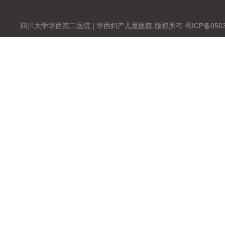
四川大学华西第二医院 | 华西妇产儿童医院 版权所有 蜀ICP备0503