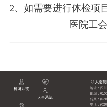
2
、如需要进行体检项
医院工



人南院
地址：四川
科研系统

邮编：6100
人事系统
传真：(028)
电话：(028)
