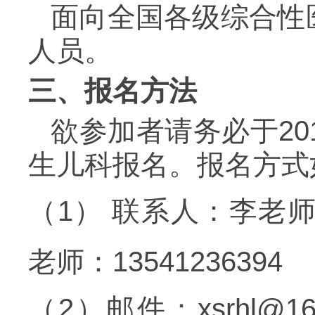
面向全国各级综合性
人员。
三、报名方法
欲参加者请务必于
20
生儿科报名。报名方式
（
1
）
联系人：李老
老师：
13541236394
（
2
）
邮件：
xsrhl@1