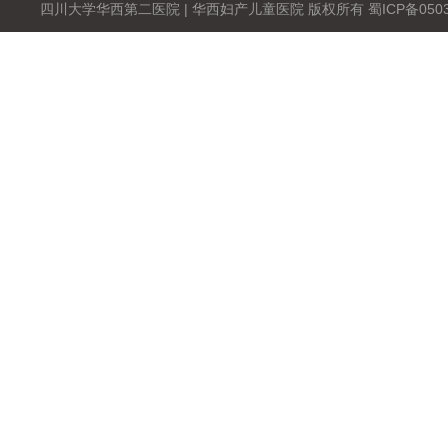
四川大学华西第二医院 | 华西妇产儿童医院 版权所有 蜀ICP备0503