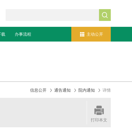


下载
办事流程
主动公开



信息公开
通告通知
院内通知
详情

打印本文